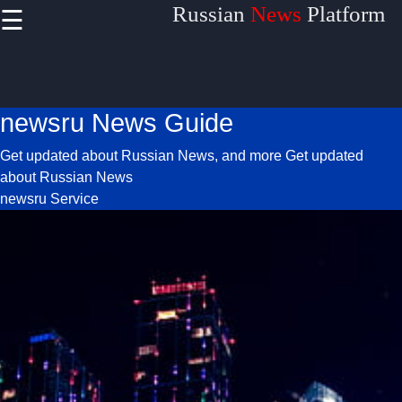
Russian
News
Platform
☰
×
Useful
links
newsru News Guide
Home
Get updated about Russian News, and more
Get updated
about Russian News
newsru Service
Definitions
Terminologies
Socials
Facebook