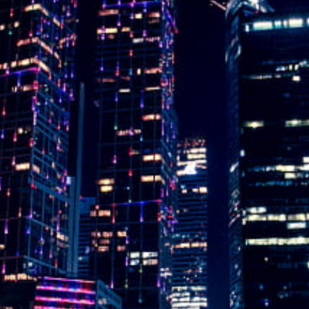
Instagram
Twitter
Telegram
Help &
Support
Contact
About
Us
Write
for Us