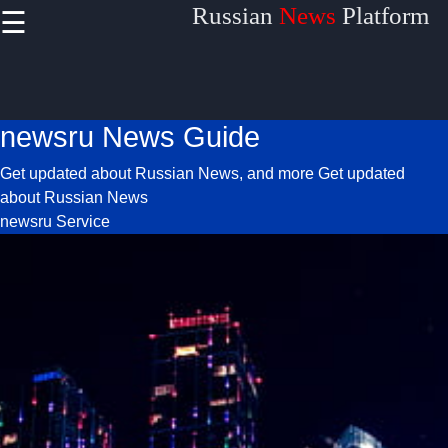
Russian
News
Platform
☰
×
Useful
links
newsru News Guide
Home
Get updated about Russian News, and more
Get updated
about Russian News
newsru Service
Definitions
Terminologies
Socials
Facebook