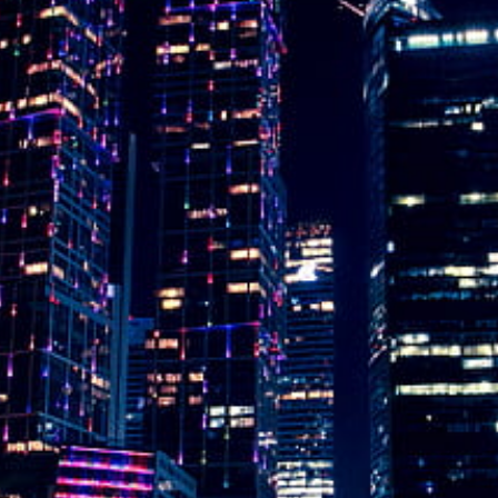
Instagram
Twitter
Telegram
Help &
Support
Contact
About
Us
Write
for Us