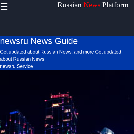
Russian
News
Platform
☰
×
Useful
links
newsru News Guide
Home
Get updated about Russian News, and more
Get updated
about Russian News
newsru Service
Definitions
Terminologies
Socials
Facebook