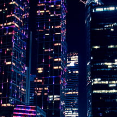
Instagram
Twitter
Telegram
Help &
Support
Contact
About
Us
Write
for Us